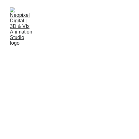
Desafios de Marketing
Digital em 2022:
Conheça as Principais
Tendências e
Aprendizados Para
2023
Descubra como o Uso da Criatividade,
Maturidade Digital e Privacidade de Dados Pode
Transformar Seu Negócio em 2023