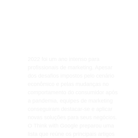
MARKETING DIGITAL
Neopixel Digital
2/23/2023
1 min read
2022 foi um ano intenso para 
profissionais de marketing. Apesar 
dos desafios impostos pelo cenário 
econômico e pelas mudanças no 
comportamento do consumidor após 
a pandemia, equipes de marketing 
conseguiram destacar-se e aplicar 
novas soluções para seus negócios. 
O Think with Google preparou uma 
lista que reúne os principais artigos 